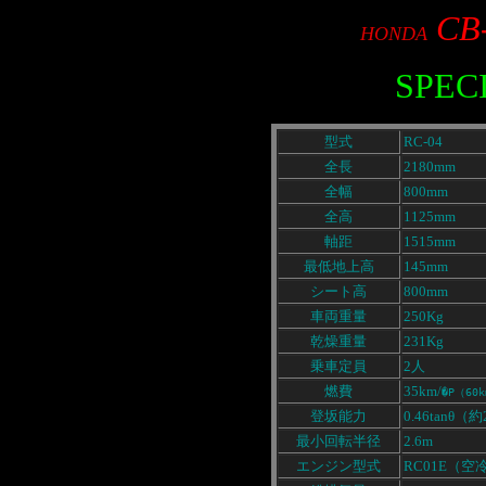
CB
HONDA
SPEC
型式
RC-04
全長
2180mm
全幅
800mm
全高
1125mm
軸距
1515mm
最低地上高
145mm
シート高
800mm
車両重量
250Kg
乾燥重量
231Kg
乗車定員
2人
燃費
35km/
�P（6
登坂能力
0.46tanθ（
最小回転半径
2.6m
エンジン型式
RC01E（