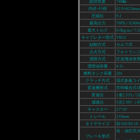
総排気量
748
�D
内径×行程
62.0×62.0mm
圧縮比
9.2
最高出力
70PS／9,000
最大トルク
6.0kg-m／7,5
キャブレター型式
VB52
始動方式
セルフ式
点火方式
フルトラン
潤滑方式
圧送飛沫併
潤滑油容量
4.5
l
燃料タンク容量
20
l
クラッチ方式
湿式多板コ
変速機形式
常時噛合式5
変速比
1速2.533／2
減速比
1次2.381
キャスター
27°10'
トレール
110mm
タイヤサイズ
前100/90-1
前：油圧式
ブレーキ形式