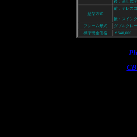
後：油圧式
前：テレス
懸架方式
後：スイン
フレーム形式
ダブルクレ
標準現金価格
￥640,00
Ph
CB