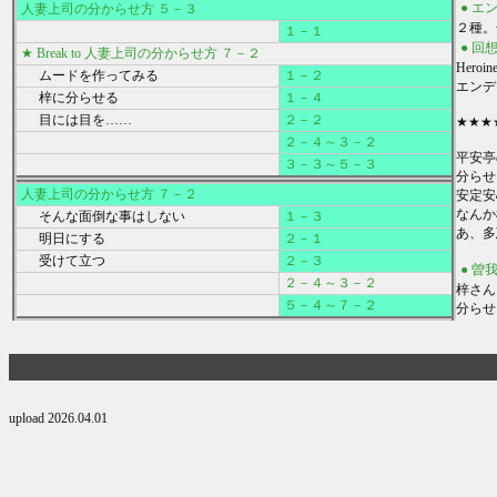
● エ
人妻上司の分からせ方 ５－３
１－１
● 回
★ Break to 人妻上司の分からせ方 ７－２
Her
ムードを作ってみる
１－２
エンデ
梓に分らせる
１－４
目には目を……
２－２
★★★
２－４～３－２
平安亭
３－３～５－３
分らせる
人妻上司の分からせ方 ７－２
安定安
なんか
そんな面倒な事はしない
１－３
あ、多
明日にする
２－１
受けて立つ
２－３
● 曽我
２－４～３－２
梓さん
５－４～７－２
upload 2026.04.01