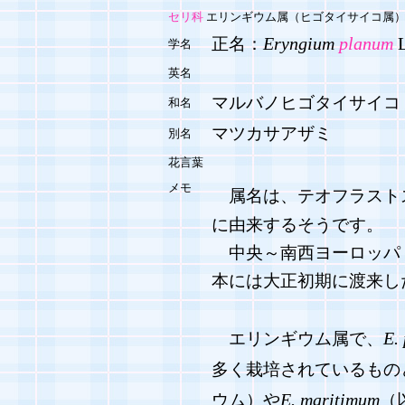
セリ科
エリンギウム属（ヒゴタイサイコ属
Eryngium
planum
L
正名：
学名
英名
マルバノヒゴタイサイコ
和名
マツカサアザミ
別名
花言葉
メモ
属名は、テオフラスト
に由来するそうです。
中央～南西ヨーロッパ
本には大正初期に渡来し
E.
エリンギウム属で、
多く栽培されているもの
E. maritimum
ウム）や
（