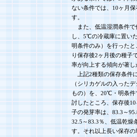
ない条件では、10ヶ月
す。
また、低温湿潤条件で
し、5℃の冷蔵庫に置い
明条件のみ）を行ったとこ
り保存後2ヶ月後の種子
率が向上する傾向が著し
上記2種類の保存条件に
（シリカゲルの入ったデ
もの）を、20℃・明条
討したところ、保存後1
子の発芽率は、83.3～9
32.5～83.3％、低温乾
す。それ以上長い保存の