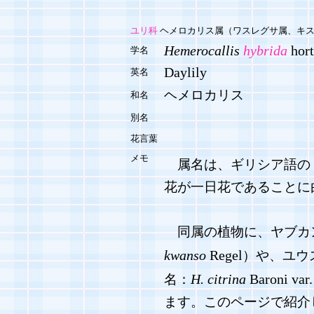
ユリ科
ヘメロカリス属（ワスレグサ属、キ
Hemerocallis
hybrida
hort
学名
Daylily
英名
ヘメロカリス
和名
別名
花言葉
メモ
属名は、ギリシア語の
花が一日花であることに
同属の植物に、ヤブカ
kwanso
Regel
）や、ユウ
H. citrina
Baroni var
名：
ます。このページで紹介