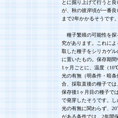
とに掘り上げて行うと良
が、秋の彼岸頃が一番良
まで2年かかるそうです
種子繁殖の可能性を探
究があります。これによ
取した種子をシリカゲル
に置いたもの。保存期間
1ヶ月ごとに、温度（10℃
光の有無（明条件・暗条
合、採取直後の種子では
保存後1ヶ月目の種子で
で発芽したそうです。し
光の有無に関わらず、2
がある条件では、2年間