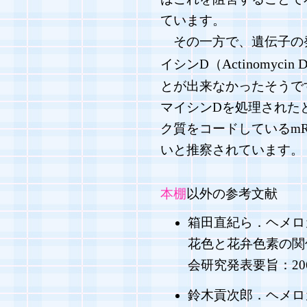
ています。
その一方で、遺伝子の
Actinomycin 
イシンD（
とが出来なかったそうで
マイシンDを処理された
ク質をコードしているm
いと推察されています。
本棚
以外の参考文献
箱田直紀ら．ヘメロ
花色と花弁色素の関
会研究発表要旨：206
鈴木貢次郎．ヘメロ