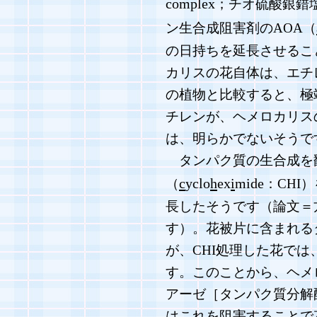
complex
；チオ硫酸銀錯
ン生合成阻害剤のAOA（
の日持ちを延長させるこ
カリスの花自体は、エチ
の植物と比較すると、極
チレンが、ヘメロカリス
は、明らかでないそうで
タンパク質の生合成を
c
yclo
h
ex
i
mide
（
：CHI
長したそうです（論文＝
す）。花被片に含まれる
が、CHI処理した花で
す。このことから、ヘメ
アーゼ［タンパク質分解
はこれを阻害することで